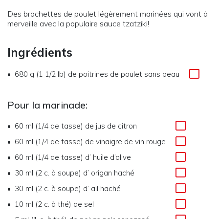
Des brochettes de poulet légèrement marinées qui vont à
merveille avec la populaire sauce tzatziki!
Ingrédients
680 g (1 1/2 lb)
de
poitrines de poulet sans peau
Pour la marinade:
60 ml (1/4 de tasse)
de
jus de citron
60 ml (1/4 de tasse)
de
vinaigre de vin rouge
60 ml (1/4 de tasse)
d’
huile d’olive
30 ml (2 c. à soupe)
d’
origan haché
30 ml (2 c. à soupe)
d’
ail haché
10 ml (2 c. à thé)
de
sel