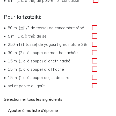
5 ml (1 c. à thé)
de
poivre noir concassé
Pour la tzatziki:
80 ml (1/3 de tasse)
de
concombre râpé
5 ml (1 c. à thé)
de
sel
250 ml (1 tasse)
de
yogourt grec nature 2%
30 ml (2 c. à soupe)
de
menthe hachée
15 ml (1 c. à soupe)
d’
aneth haché
15 ml (1 c. à soupe)
d’
ail haché
15 ml (1 c. à soupe)
de
jus de citron
sel et poivre au goût
Sélectionner tous les ingrédients
Ajouter à ma liste d'épicerie