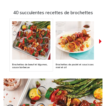
40 succulentes recettes de brochettes
Brochettes de boeuf et légumes,
Brochettes de poulet et saucisses
Broch
sauce barbecue
miel et ail