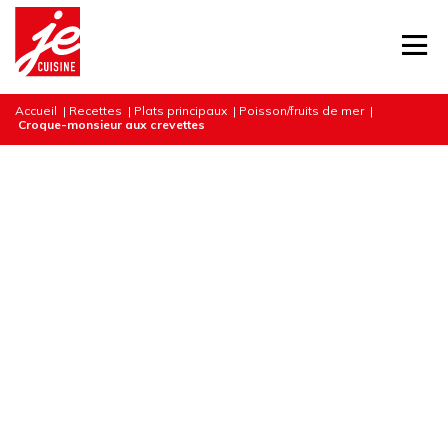
Accueil
|
Recettes
|
Plats principaux
|
Poisson/fruits de mer
|
Croque-monsieur aux crevettes