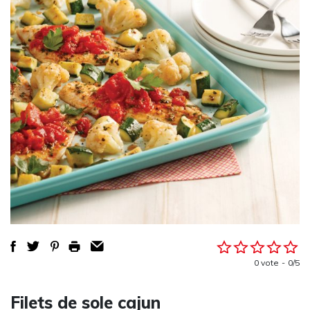
0 vote
0/5
Filets de sole cajun