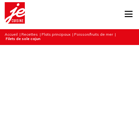
Accueil
|
Recettes
|
Plats principaux
|
Poisson/fruits de mer
|
Filets de sole cajun