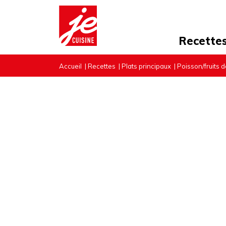
Recette
Accueil
|
Recettes
|
Plats principaux
|
Poisson/fruits 