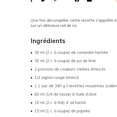
Une fois décongelée, cette recette s'apprête e
sur un délicieux nid de riz.
Ingrédients
30 ml (2 c. à soupe)
de
coriandre hachée
30 ml (2 c. à soupe)
de
jus de lime
2
poivrons de couleurs variées émincés
1/2
oignon rouge émincé
1
1 sac de 340 g Crevettes moyennes (calibr
60 ml (1/4 de tasse)
d’
huile d’olive
10 ml (2 c. à thé)
d’
ail haché
15 ml (1 c. à soupe)
de
paprika