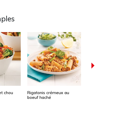
mples
et chou
Rigatonis crémeux au
Casserole de quinoa, po
boeuf haché
et brocoli