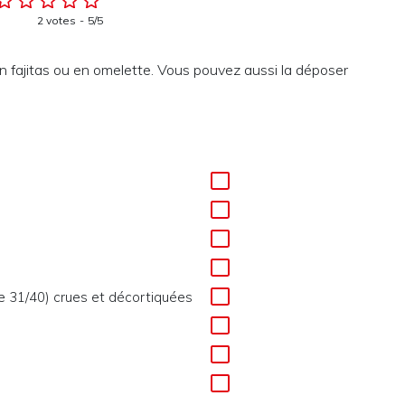
2 votes
5/5
n fajitas ou en omelette. Vous pouvez aussi la déposer
e 31/40) crues et décortiquées