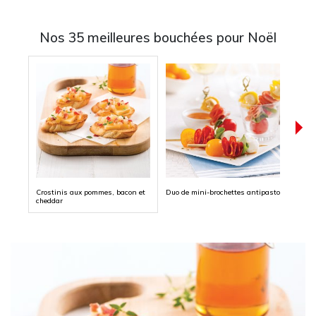
Nos 35 meilleures bouchées pour Noël
Crostinis aux pommes, bacon et
Duo de mini-brochettes antipasto
Tarti
cheddar
jambo