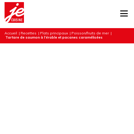
Accueil
|
Recettes
|
Plats principaux
|
Poisson/fruits de mer
|
Tartare de saumon à l’érable et pacanes caramélisées