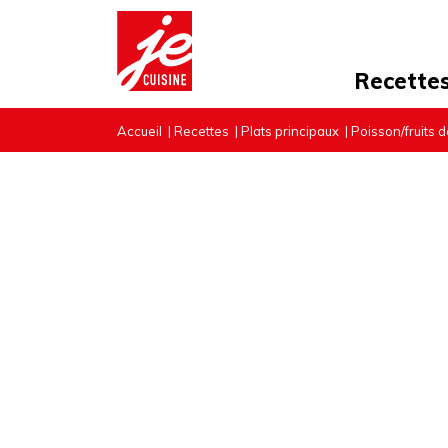
Recette
Accueil
|
Recettes
|
Plats principaux
|
Poisson/fruits 