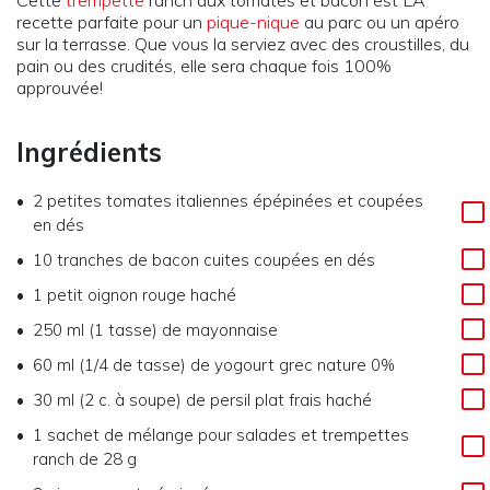
Cette
trempette
ranch aux tomates et bacon est LA
recette parfaite pour un
pique-nique
au parc ou un apéro
sur la terrasse. Que vous la serviez avec des croustilles, du
pain ou des crudités, elle sera chaque fois 100%
approuvée!
Ingrédients
2 petites tomates italiennes épépinées et coupées
en dés
10 tranches de bacon cuites coupées en dés
1 petit oignon rouge haché
250 ml (1 tasse) de mayonnaise
60 ml (1/4 de tasse) de yogourt grec nature 0%
30 ml (2 c. à soupe) de persil plat frais haché
1 sachet de mélange pour salades et trempettes
ranch de 28 g