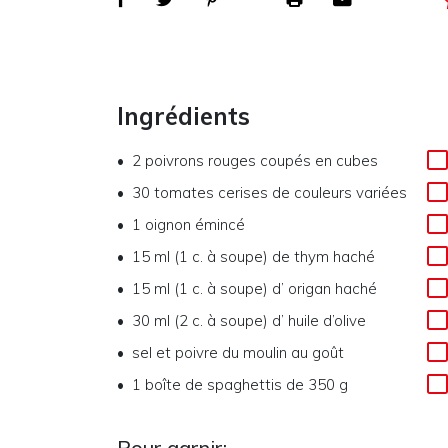
Ingrédients
2
poivrons rouges coupés en cubes
30
tomates cerises de couleurs variées
1
oignon émincé
15 ml (1 c. à soupe)
de
thym haché
15 ml (1 c. à soupe)
d’
origan haché
30 ml (2 c. à soupe)
d’
huile d’olive
sel et poivre du moulin au goût
1 boîte
de
spaghettis de 350 g
Pour garnir: