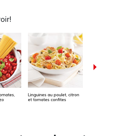
oir!
omates,
Linguines au poulet, citron
Linguines au bacon et
zo
et tomates confites
fromage de chèvre