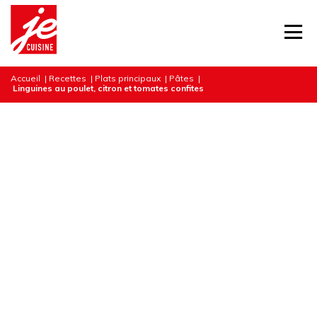
Accueil
|
Recettes
|
Plats principaux
|
Pâtes
|
Linguines au poulet, citron et tomates confites