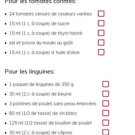
Pour les tomates confites:
24
tomates cerises de couleurs variées
15 ml (1 c. à soupe)
de
sucre
15 ml (1 c. à soupe)
de
thym haché
sel et poivre du moulin au goût
15 ml (1 c. à soupe)
d’
huile d’olive
Pour les linguines:
1
paquet de linguines de 350 g
30 ml (2 c. à soupe)
de
beurre
3
poitrines de poulet sans peau émincées
80 ml (1/3 de tasse)
de
vin blanc
125 ml (1/2 tasse)
de
bouillon de poulet
30 ml (2 c. à soupe)
de
câpres