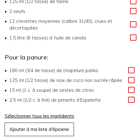
125 ml (1/2 tasse)
de
farine
2
oeufs
12
crevettes moyennes (calibre 31/40), crues et
décortiquées
1,5 litre (6 tasses)
d’
huile de canola
Pour la panure:
180 ml (3/4 de tasse)
de
chapelure panko
125 ml (1/2 tasse)
de
noix de coco non sucrée râpée
15 ml (1 c. à soupe)
de
zestes de citron
2,5 ml (1/2 c. à thé)
de
piments d’Espelette
Sélectionner tous les ingrédients
Ajouter à ma liste d'épicerie