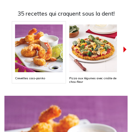
35 recettes qui craquent sous la dent!
Crevettes coco-panko
Pizza aux légumes avec croûte de
Croqu
chou-fleur