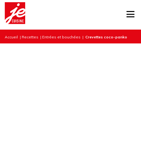
Accueil
|
Recettes
|
Entrées et bouchées
|
Crevettes coco-panko