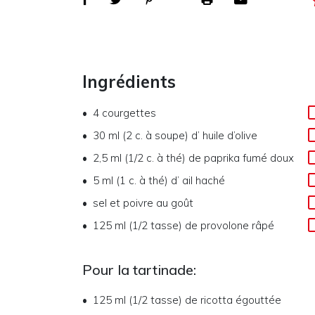
Ingrédients
4
courgettes
30 ml (2 c. à soupe)
d’
huile d’olive
2,5 ml (1/2 c. à thé)
de
paprika fumé doux
5 ml (1 c. à thé)
d’
ail haché
sel et poivre au goût
125 ml (1/2 tasse)
de
provolone râpé
Pour la tartinade:
125 ml (1/2 tasse)
de
ricotta égouttée