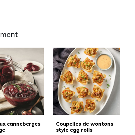
ement
ux canneberges
Coupelles de wontons
ge
style egg rolls