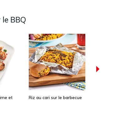
 le BBQ
lime et
Riz au cari sur le barbecue
Salade d’asperges en
papillote