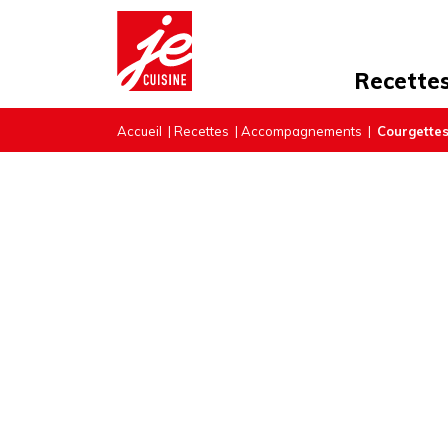
Recette
Accueil
|
Recettes
|
Accompagnements
|
Courgettes 