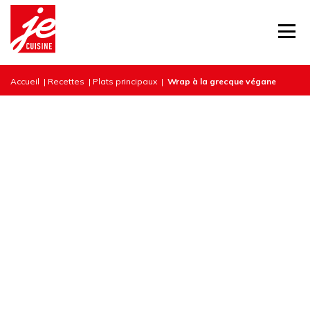
Accueil
|
Recettes
|
Plats principaux
|
Wrap à la grecque végane