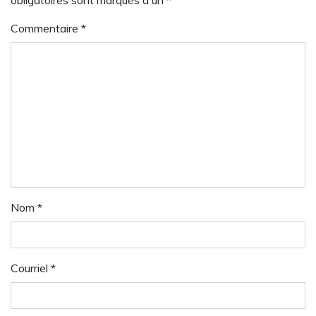
obligatoires sont marqués d'un *
Commentaire
*
Nom
*
Courriel
*