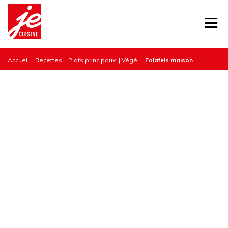
Accueil
|
Recettes
|
Plats principaux
|
Végé
|
Falafels maison