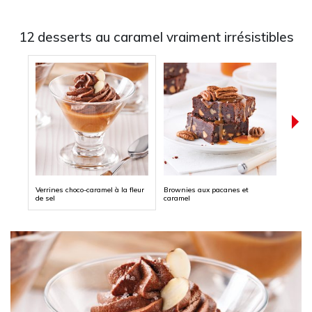
12 desserts au caramel vraiment irrésistibles
Verrines choco-caramel à la fleur
Brownies aux pacanes et
Biscui
de sel
caramel
beurr