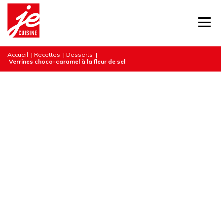
Accueil
|
Recettes
|
Desserts
|
Verrines choco-caramel à la fleur de sel