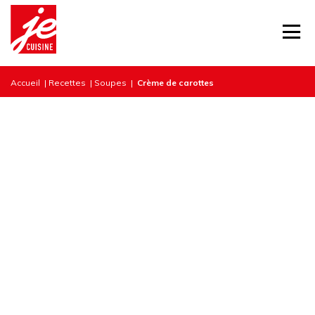
Accueil
|
Recettes
|
Soupes
|
Crème de carottes