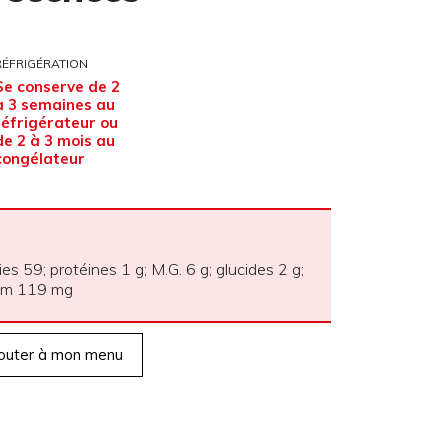
RÉFRIGÉRATION
Se conserve de 2
à 3 semaines au
réfrigérateur ou
de 2 à 3 mois au
congélateur
ies 59; protéines 1 g; M.G. 6 g; glucides 2 g;
dium 119 mg
outer à mon menu