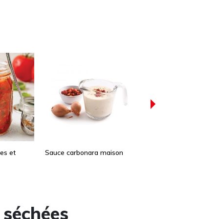
es et
Sauce carbonara maison
Sauce marinara
 séchées