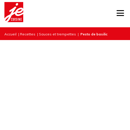
Accueil
|
Recettes
|
Sauces et trempettes
|
Pesto de basilic