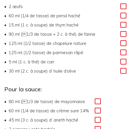
2
œufs
60 ml (1/4 de tasse)
de
persil haché
15 ml (1 c. à soupe)
de
thym haché
90 ml (1/3 de tasse + 2 c. à thé)
de
farine
125 ml (1/2 tasse)
de
chapelure nature
125 ml (1/2 tasse)
de
parmesan râpé
5 ml (1 c. à thé)
de
cari
30 ml (2 c. à soupe)
d’
huile d’olive
Pour la sauce:
80 ml (1/3 de tasse)
de
mayonnaise
60 ml (1/4 de tasse)
de
crème sure 14%
45 ml (3 c. à soupe)
d’
aneth haché