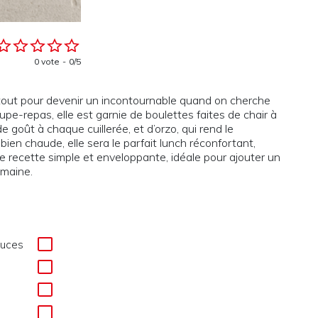
0 vote
0/5
tout pour devenir un incontournable quand on cherche
oupe-repas, elle est garnie de boulettes faites de chair à
de goût à chaque cuillerée
, et d’
orzo
, qui
rend le
 bien chaude, elle
sera le parfait
lunch réconfortant,
ne recette simple et enveloppante, idéale pour ajouter un
maine.
ouces