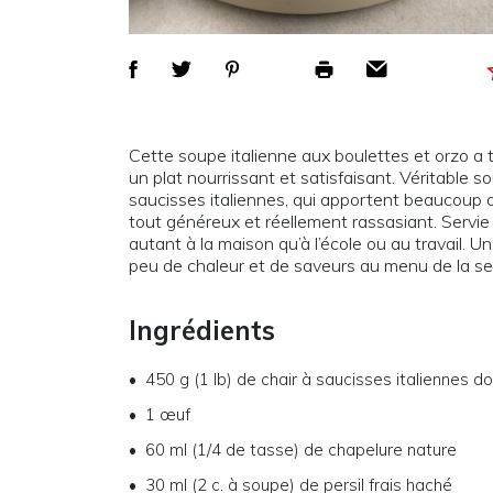
Cette soupe italienne aux boulettes et
orzo
a 
un plat nourrissant et satisfaisant. Véritable s
saucisses italiennes, qui apportent beaucoup 
tout
généreu
x
et
réellement
rassasiant. Servie
autant à la maison
qu’à l’école ou au travail
. U
peu de chaleur et de saveur
s
au menu de la
se
Ingrédients
450 g (1 lb) de chair à saucisses italiennes d
1 œuf
60 ml (1/4 de tasse) de chapelure nature
30 ml (2 c. à soupe) de persil frais haché