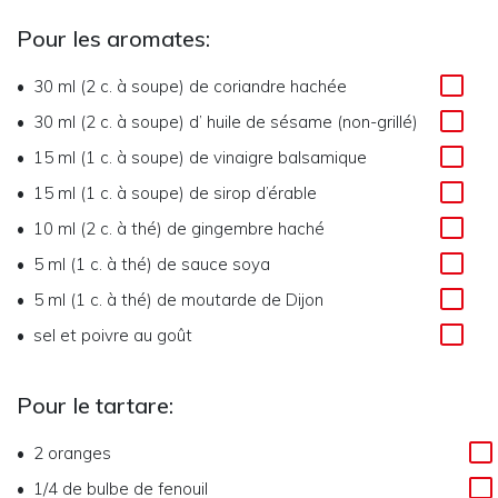
Pour les aromates:
30 ml (2 c. à soupe)
de
coriandre hachée
30 ml (2 c. à soupe)
d’
huile de sésame (non-grillé)
15 ml (1 c. à soupe)
de
vinaigre balsamique
15 ml (1 c. à soupe)
de
sirop d’érable
10 ml (2 c. à thé)
de
gingembre haché
5 ml (1 c. à thé)
de
sauce soya
5 ml (1 c. à thé)
de
moutarde de Dijon
sel et poivre au goût
Pour le tartare:
2
oranges
1/4
de
bulbe de fenouil