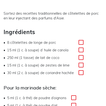
Sortez des recettes traditionnelles de côtelettes de porc
en leur injectant des parfums d'Asie.
Ingrédients
8
côtelettes de longe de porc
15 ml (1 c. à soupe)
d’
huile de canola
250 ml (1 tasse)
de
lait de coco
15 ml (1 c. à soupe)
de
zestes de lime
30 ml (2 c. à soupe)
de
coriandre hachée
Pour la marinade sèche:
5 ml (1 c. à thé)
de
poudre d’oignons
5 ml (1 c. à thé)
de
poudre d’ail