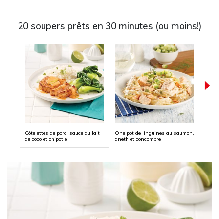
20 soupers prêts en 30 minutes (ou moins!)
Côtelettes de porc, sauce au lait
One pot de linguines au saumon,
Saumo
de coco et chipotle
aneth et concombre
crumb