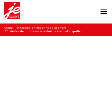
Accueil
|
Recettes
|
Plats principaux
|
Porc
|
Côtelettes de porc, sauce au lait de coco et chipotle