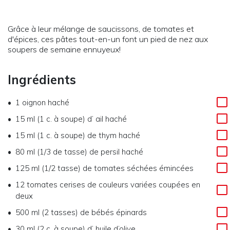
Grâce à leur mélange de saucissons, de tomates et
d'épices, ces pâtes tout-en-un font un pied de nez aux
soupers de semaine ennuyeux!
Ingrédients
1
oignon haché
15 ml (1 c. à soupe)
d’
ail haché
15 ml (1 c. à soupe)
de
thym haché
80 ml (1/3 de tasse)
de
persil haché
125 ml (1/2 tasse)
de
tomates séchées émincées
12
tomates cerises de couleurs variées coupées en
deux
500 ml (2 tasses)
de
bébés épinards
30 ml (2 c. à soupe)
d’
huile d’olive