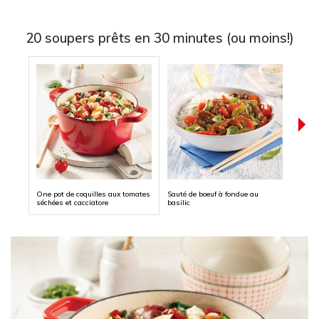
20 soupers prêts en 30 minutes (ou moins!)
One pot de coquilles aux tomates
Sauté de boeuf à fondue au
Penne
séchées et cacciatore
basilic
tomat