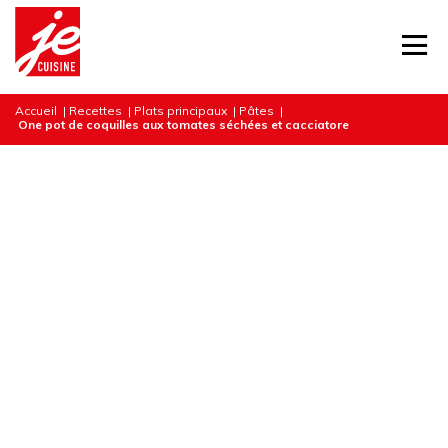
Accueil
|
Recettes
|
Plats principaux
|
Pâtes
|
One pot de coquilles aux tomates séchées et cacciatore