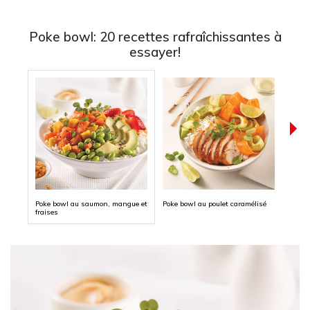
Poke bowl: 20 recettes rafraîchissantes à
essayer!
Poke bowl au saumon, mangue et
Poke bowl au poulet caramélisé
Poke 
fraises
au gi