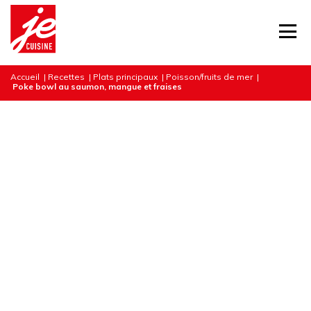
Accueil
|
Recettes
|
Plats principaux
|
Poisson/fruits de mer
|
Poke bowl au saumon, mangue et fraises