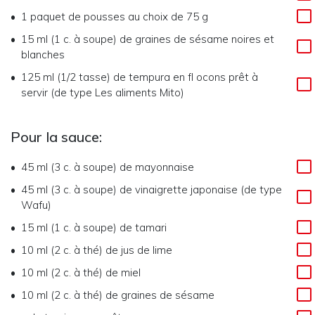
1
paquet de pousses au choix de 75 g
15 ml (1 c. à soupe)
de
graines de sésame noires et
blanches
125 ml (1/2 tasse)
de
tempura en fl ocons prêt à
servir (de type Les aliments Mito)
Pour la sauce:
45 ml (3 c. à soupe)
de
mayonnaise
45 ml (3 c. à soupe)
de
vinaigrette japonaise (de type
Wafu)
15 ml (1 c. à soupe)
de
tamari
10 ml (2 c. à thé)
de
jus de lime
10 ml (2 c. à thé)
de
miel
10 ml (2 c. à thé)
de
graines de sésame