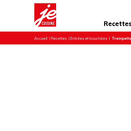
Recette
Accueil
|
Recettes
|
Entrées et bouchées
|
Trempette