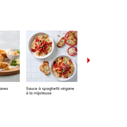
ganes
Sauce à spaghetti végane
Soupe thaïe végane
à la mijoteuse