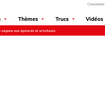
Connexion
Vidéos
s
Thèmes
Trucs
 végane aux épinards et artichauts