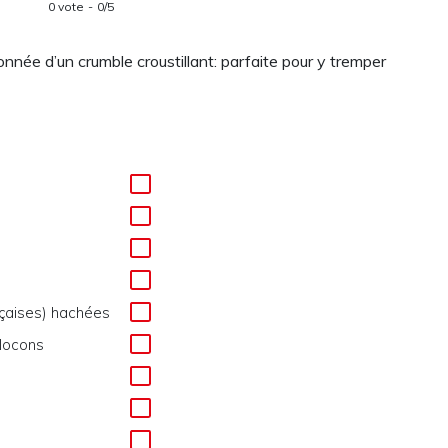
0 vote
0/5
ée d’un crumble croustillant: parfaite pour y tremper
nçaises) hachées
flocons