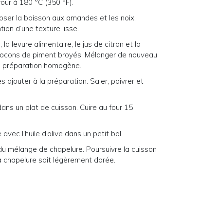
our à 180 °C (350 °F).
oser la boisson aux amandes et les noix.
tion d’une texture lisse.
la levure alimentaire, le jus de citron et la
es flocons de piment broyés. Mélanger de nouveau
ne préparation homogène.
 ajouter à la préparation. Saler, poivrer et
dans un plat de cuisson. Cuire au four 15
vec l’huile d’olive dans un petit bol.
du mélange de chapelure. Poursuivre la cuisson
la chapelure soit légèrement dorée.