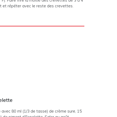
. Faire frire la moitié des crevettes de 3 à 4
t et répéter avec le reste des crevettes.
elette
 avec 80 ml (1/3 de tasse) de crème sure, 15
hé) de piment d’Espelette. Saler au goût.