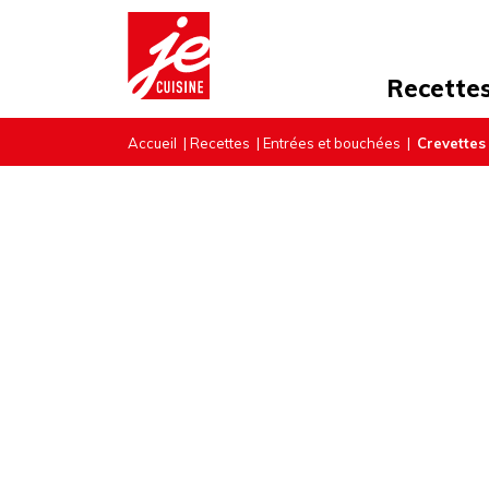
Recette
Accueil
|
Recettes
|
Entrées et bouchées
|
Crevettes