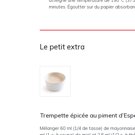
atteigne une température de 190°C (375°F)
minutes. Égoutter sur du papier absorban
Le petit extra
Trempette épicée au piment d’Esp
Mélanger 60 ml (1/4 de tasse) de mayonnaise
ml (1 c. à soupe) de miel et 2,5 ml (1/2 c. à t