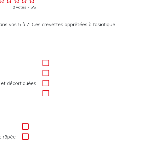
2 votes
5/5
 dans vos 5 à 7! Ces crevettes apprêtées à l'asiatique
s et décortiquées
e râpée