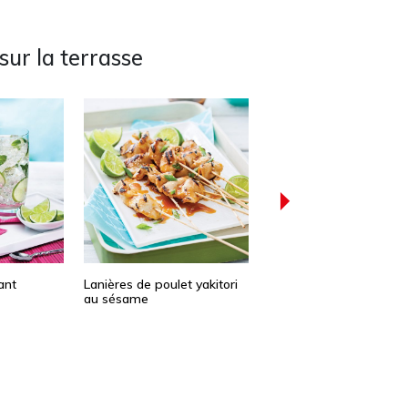
sur la terrasse
ant
Lanières de poulet yakitori
Punch rosé lime et
au sésame
framboises