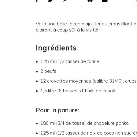
Voilà une belle façon d'ajouter du croustillant
plairont à coup sûr à la visite!
Ingrédients
125 ml (1/2 tasse)
de
farine
2
oeufs
12
crevettes moyennes (calibre 31/40), crue
1,5 litre (6 tasses)
d’
huile de canola
Pour la panure:
180 ml (3/4 de tasse)
de
chapelure panko
125 ml (1/2 tasse)
de
noix de coco non sucré