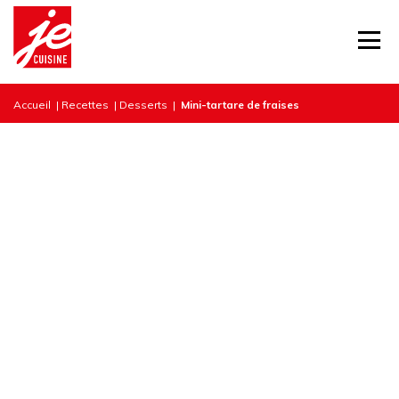
Accueil
|
Recettes
|
Desserts
|
Mini-tartare de fraises