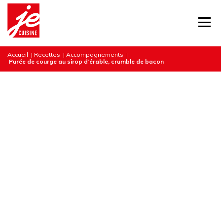
Accueil
|
Recettes
|
Accompagnements
|
Purée de courge au sirop d’érable, crumble de bacon