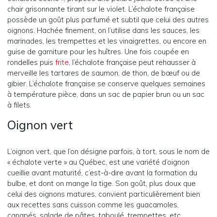
chair grisonnante tirant sur le violet. L’échalote française
possède un goût plus parfumé et subtil que celui des autres
oignons. Hachée finement, on l’utilise dans les sauces, les
marinades, les trempettes et les vinaigrettes, ou encore en
guise de garniture pour les huîtres. Une fois coupée en
rondelles puis
frite
, l’échalote française peut rehausser à
merveille les tartares de saumon, de thon, de bœuf ou de
gibier. L’échalote française se conserve quelques semaines
à température pièce, dans un sac de papier brun ou un sac
à filets.
Oignon vert
L’oignon vert, que l’on désigne parfois, à tort, sous le nom de
« échalote verte » au Québec, est une variété d’oignon
cueillie avant maturité, c’est-à-dire avant la formation du
bulbe, et dont on mange la tige. Son goût, plus doux que
celui des oignons matures, convient particulièrement bien
aux recettes sans cuisson comme les guacamoles,
canapés, salade de pâtes, taboulé, trempettes, etc.