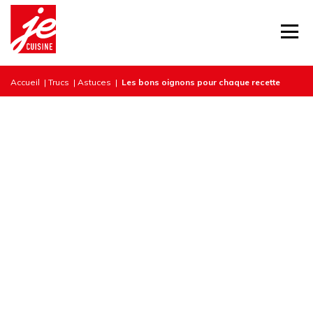
Accueil
|
Trucs
|
Astuces
|
Les bons oignons pour chaque recette