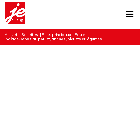
Accueil
|
Recettes
|
Plats principaux
|
Poulet
|
Salade-repas au poulet, ananas, bleuets et légumes