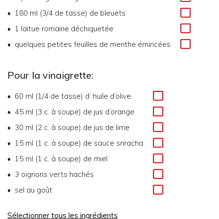
180 ml (3/4 de tasse)
de
bleuets
1
laitue romaine déchiquetée
quelques petites feuilles de menthe émincées
Pour la vinaigrette:
60 ml (1/4 de tasse)
d’
huile d’olive
45 ml (3 c. à soupe)
de
jus d’orange
30 ml (2 c. à soupe)
de
jus de lime
15 ml (1 c. à soupe)
de
sauce sriracha
15 ml (1 c. à soupe)
de
miel
3
oignons verts hachés
sel au goût
Sélectionner tous les ingrédients