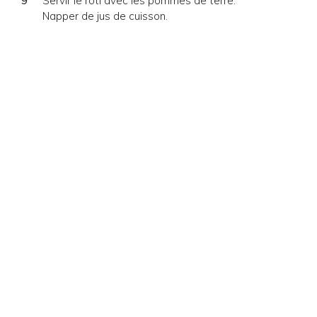
Servir le rôti avec les pommes de terre.
Napper de jus de cuisson.