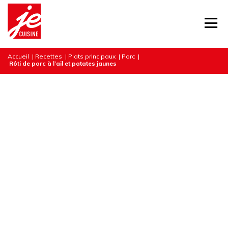
Accueil
|
Recettes
|
Plats principaux
|
Porc
|
Rôti de porc à l’ail et patates jaunes