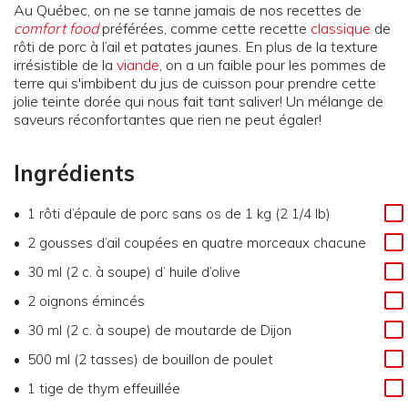
Au Québec, on ne se tanne jamais de nos recettes de
comfort food
préférées, comme cette recette
classique
de
rôti de porc à l’ail et patates jaunes. En plus de la texture
irrésistible de la
viande
, on a un faible pour les pommes de
terre qui s'imbibent du jus de cuisson pour prendre cette
jolie teinte dorée qui nous fait tant saliver! Un mélange de
saveurs réconfortantes que rien ne peut égaler!
Ingrédients
1
rôti d’épaule de porc sans os de 1 kg (2 1/4 lb)
2
gousses d’ail coupées en quatre morceaux chacune
30 ml (2 c. à soupe)
d’
huile d’olive
2
oignons émincés
30 ml (2 c. à soupe)
de
moutarde de Dijon
500 ml (2 tasses)
de
bouillon de poulet
1
tige de thym effeuillée