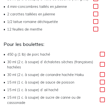
4
mini-concombres taillés en julienne
2
carottes taillées en julienne
1/2
laitue romaine déchiquetée
12
feuilles de menthe
Pour les boulettes:
450 g (1 lb)
de
porc haché
30 ml (2 c. à soupe)
d’
échalotes sèches (françaises)
hachées
30 ml (2 c. à soupe)
de
coriandre hachée Haiku
15 ml (1 c. à soupe)
de
sauce de poisson
15 ml (1 c. à soupe)
d’
ail haché
15 ml (1 c. à soupe)
de
sucre de canne ou de
cassonade