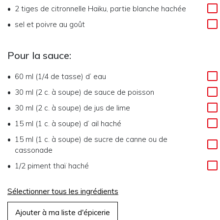
2
tiges de citronnelle Haiku, partie blanche hachée
sel et poivre au goût
Pour la sauce:
60 ml (1/4 de tasse)
d’
eau
30 ml (2 c. à soupe)
de
sauce de poisson
30 ml (2 c. à soupe)
de
jus de lime
15 ml (1 c. à soupe)
d’
ail haché
15 ml (1 c. à soupe)
de
sucre de canne ou de
cassonade
1/2
piment thaï haché
Sélectionner tous les ingrédients
Ajouter à ma liste d'épicerie