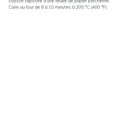
cuisson tapissée d’une feuille de papier parchemin.
Cuire au four de 8 à 10 minutes à 205 °C (400 °F).