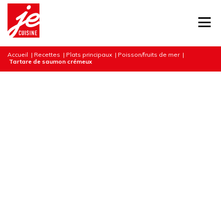
Accueil
|
Recettes
|
Plats principaux
|
Poisson/fruits de mer
|
Tartare de saumon crémeux