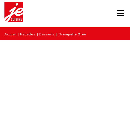
Accueil
|
Recettes
|
Desserts
|
Trempette Oreo