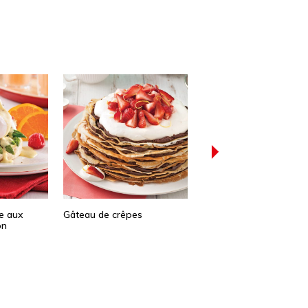
e aux
Gâteau de crêpes
Mimosa Hungaria
on