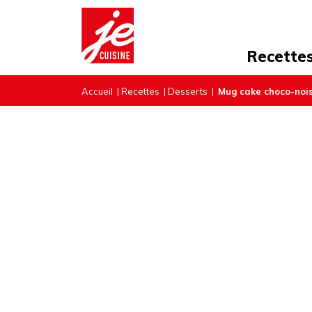
Recette
Accueil
|
Recettes
|
Desserts
|
Mug cake choco-nois