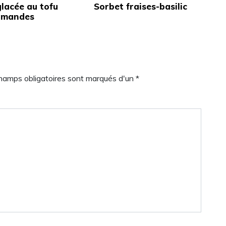
lacée au tofu
Sorbet fraises-basilic
amandes
champs obligatoires sont marqués d'un *