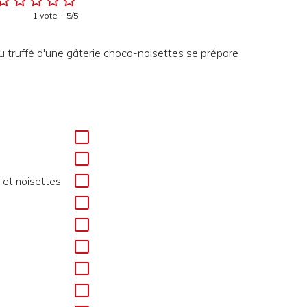
1 vote
5/5
 truffé d'une gâterie choco-noisettes se prépare
 et noisettes