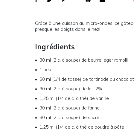
Grâce à une cuisson au micro-ondes, ce gâteau
presque les doigts dans le nez!
Ingrédients
30 ml (2 c. à soupe)
de
beurre léger ramolli
1
oeuf
60 ml (1/4 de tasse)
de
tartinade au chocolat
30 ml (2 c. à soupe)
de
lait 2%
1,25 ml (1/4 de c. à thé)
de
vanille
30 ml (2 c. à soupe)
de
farine
30 ml (2 c. à soupe)
de
sucre
1,25 ml (1/4 de c. à thé
de
poudre à pâte