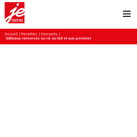
Accueil
|
Recettes
|
Desserts
|
Gâteaux renversés au riz au lait et aux pommes