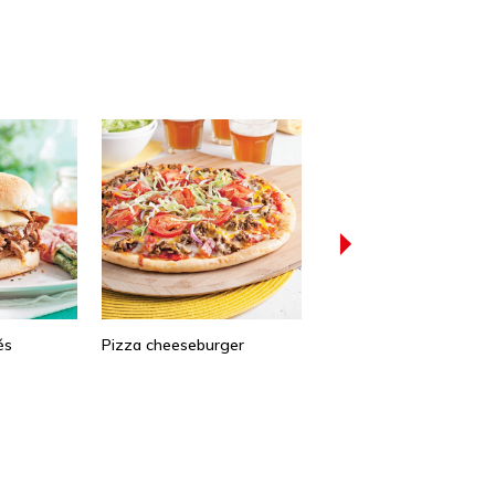
és
Pizza cheeseburger
Nachos au smoked mea