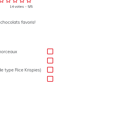
14 votes
5/5
chocolats favoris!
morceaux
de type Rice Krispies)