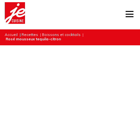
Accueil
|
Recettes
|
Boissons et cocktails
|
Rosé mousseux tequila-citron