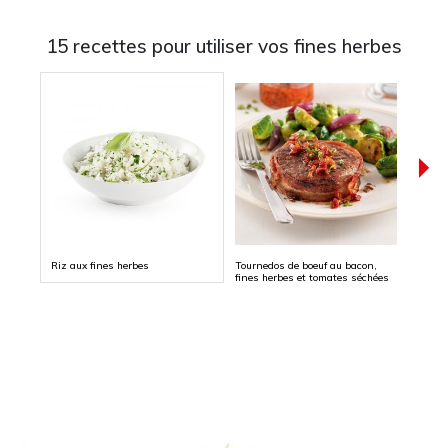
15 recettes pour utiliser vos fines herbes
Riz aux fines herbes
Tournedos de boeuf au bacon,
Herbe
fines herbes et tomates séchées