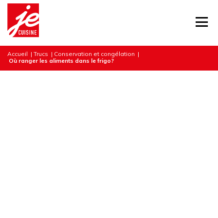
Accueil
|
Trucs
|
Conservation et congélation
|
Où ranger les aliments dans le frigo?