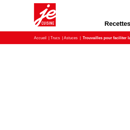
Recette
Accueil
|
Trucs
|
Astuces
|
Trouvailles pour faciliter 