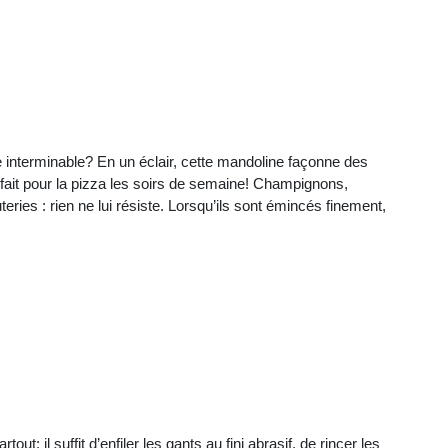
nterminable? En un éclair, cette mandoline façonne des
fait pour la pizza les soirs de semaine! Champignons,
ries : rien ne lui résiste. Lorsqu’ils sont émincés finement,
t: il suffit d’enfiler les gants au fini abrasif, de rincer les