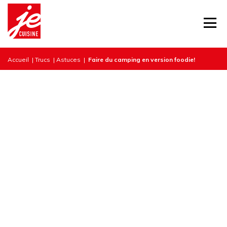
Accueil
|
Trucs
|
Astuces
|
Faire du camping en version foodie!