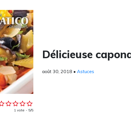
Délicieuse capon
août 30, 2018
•
Astuces
1 vote
5/5