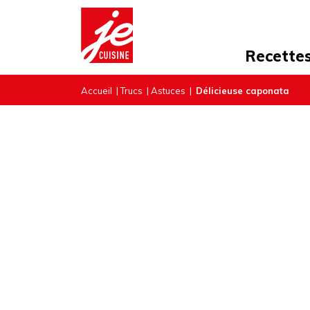
Recette
Accueil
|
Trucs
|
Astuces
|
Délicieuse caponata