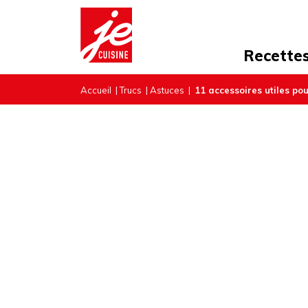
Recette
Accueil
|
Trucs
|
Astuces
|
11 accessoires utiles pou