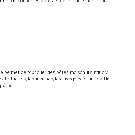
met de couper les pâtes et de leur dessiner un joli
 permet de fabriquer des pâtes maison. Il suffit d’y
es fettucines, les linguines, les lasagnes et autres. Un
 pâtes!