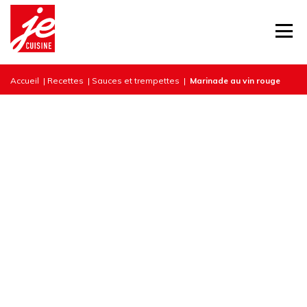
Accueil
|
Recettes
|
Sauces et trempettes
|
Marinade au vin rouge