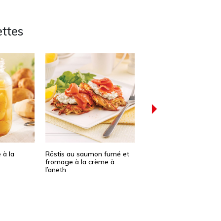
ttes
 à la
Röstis au saumon fumé et
Tartiflette à la québéco
fromage à la crème à
l’aneth