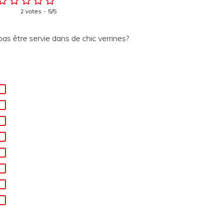
2 votes
5/5
as être servie dans de chic verrines?