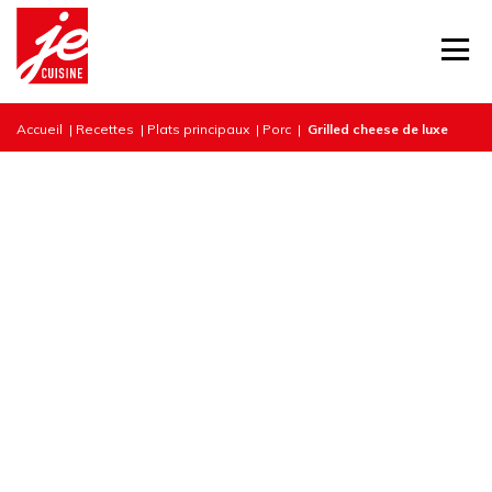
Accueil
|
Recettes
|
Plats principaux
|
Porc
|
Grilled cheese de luxe