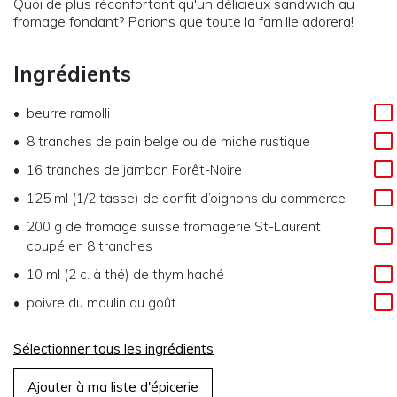
Quoi de plus réconfortant qu'un délicieux sandwich au
fromage fondant? Parions que toute la famille adorera!
Ingrédients
beurre ramolli
8 tranches
de
pain belge ou de miche rustique
16 tranches
de
jambon Forêt-Noire
125 ml (1/2 tasse)
de
confit d’oignons du commerce
200 g
de
fromage suisse fromagerie St-Laurent
coupé en 8 tranches
10 ml (2 c. à thé)
de
thym haché
poivre du moulin au goût
Sélectionner tous les ingrédients
Ajouter à ma liste d'épicerie