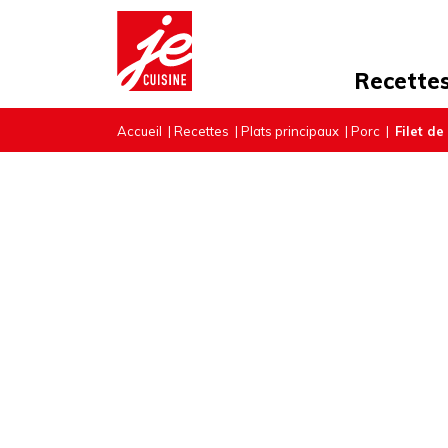
Recette
Accueil
|
Recettes
|
Plats principaux
|
Porc
|
Filet d