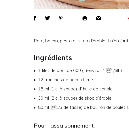
Porc, bacon, pesto et sirop d'érable: il n'en faut
Ingrédients
1
filet de porc de 600 g (environ 1 1/3lb)
12
tranches de bacon fumé
15 ml (1 c. à soupe)
d’
huile de canola
30 ml (2 c. à soupe)
de
sirop d’érable
80 ml (1/3 de tasse)
de
bouillon de poulet 
Pour l’assaisonnement: