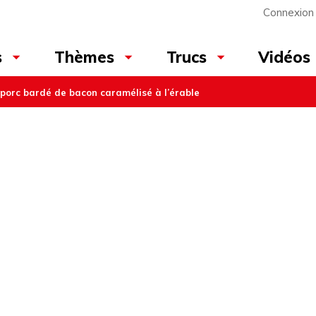
Connexion
Vidéos
s
Thèmes
Trucs
e porc bardé de bacon caramélisé à l’érable