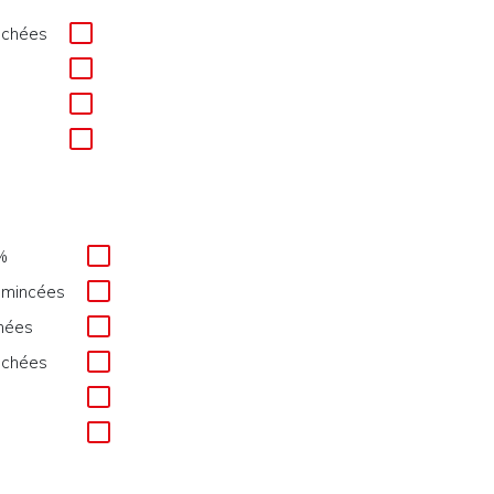
échées
%
émincées
hées
échées