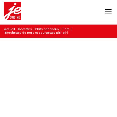
Accueil
|
Recettes
|
Plats principaux
|
Porc
|
Brochettes de porc et courgettes piri-piri